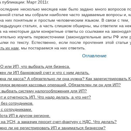
 публикации: Март 2011г.
последние несколько месяцев нам было задано много вопросов п
анной статье мы собрали наиболее часто задаваемые вопросы и, ка
на них понятным и простым человеческим языком. В связи с тем, 
редыдущих статьях, а часть слишком обширны, мы ответили на не
 а на некоторые дали конкретные ответы со ссылками на законода
ятельно изучить первоисточники (законодательные акты РФ или р
ылки по тексту. Естественно, если после прочтения этой статьи
ать их нам
, мы постараемся на них ответить.
Оглавление
О или ИП, что выбрать для бизнеса.
ен ли ИП банковский счет и что с ним делать.
жна ли касса? А обязательно ли она нужна? Как зарегистрировать 
рядок ведения кассовых операций. Обязателен ли он для ИП?
к выбрать систему налогообложения для ИП?
т и отчетность ИП. Что надо делать, а что нет?
 без сотрудников.
 с сотрудниками.
бота ИП в другом регионе.
на УСН, а заказчик просит счет-фактуру с НДС. Что делать?
жно ли не регистрировать ИП и заниматься бизнесом?