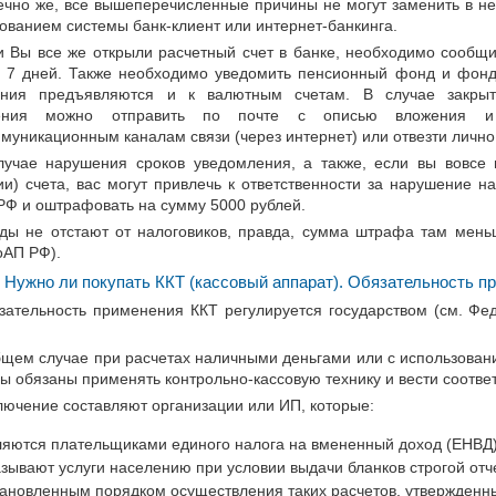
ечно же, все вышеперечисленные причины не могут заменить в не
ованием системы банк-клиент или интернет-банкинга.
и Вы все же открыли расчетный счет в банке, необходимо сообщи
е 7 дней. Также необходимо уведомить пенсионный фонд и фонд 
ания предъявляются и к валютным счетам. В случае закрыти
ения можно отправить по почте с описью вложения и
муникационным каналам связи (через интернет) или отвезти лично
лучае нарушения сроков уведомления, а также, если вы вовсе 
ии) счета, вас могут привлечь к ответственности за нарушение на
РФ и оштрафовать на сумму 5000 рублей.
ды не отстают от налоговиков, правда, сумма штрафа там меньш
оАП РФ).
Нужно ли покупать ККТ (кассовый аппарат). Обязательность пр
зательность применения ККТ регулируется государством (см. Фед
бщем случае при расчетах наличными деньгами или с использовани
вы обязаны применять контрольно-кассовую технику и вести соотв
лючение составляют организации или ИП, которые:
ляются плательщиками единого налога на вмененный доход (ЕНВД)
азывают услуги населению при условии выдачи бланков строгой отче
тановленным порядком осуществления таких расчетов, утвержден