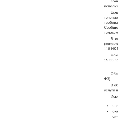
Кон
использ
Есл
течени
требов
Сообщ
телеком
В с
(закрыт
118 НК 
Фон
15.33 К
Обя
ФЗ).
В о
услуги 
Иск
яв
ок
ус