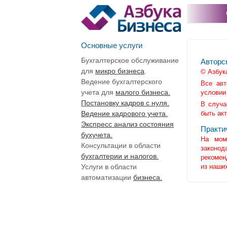
Основные услуги
Бухгалтерское обслуживание
Авторс
для
микро бизнеса
.
© Азбук
Ведение бухгалтерского
Все авт
учета для
малого бизнеса.
условии
Постановку кадров с нуля.
В случа
Ведение кадрового учета.
быть ак
Экспресс анализ состояния
Практи
бухучета.
На моме
Консультации в области
законод
бухгалтерии и налогов.
рекомен
Услуги в области
из наших
автоматизации
бизнеса.