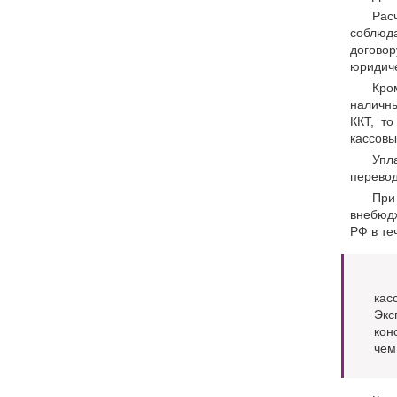
Рас
соблюд
догово
юридиче
Кро
наличны
ККТ, то
кассовы
Упл
перевод
При
внебюд
РФ в те
кас
Экс
кон
чем