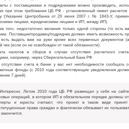
четы с поставщиками и подрядчиками можно производить, испо
ая при этом требования ЦБ РФ - установленный лимит расчетов 
ру (Указание Центробанка от 20 июня 2007 г. № 1843-У, приме
скими лицами, юридическими лицами и ИП, между ИП).
ме того, недостаточно желания только одной стороны (то есть в
ми. Поставщик/продавец/подрядчик должен иметь возможность п
 есть выдать вам на руки кроме всех первичных документов (а
й чек (если он не освобожден от такой обязанности).
ата налогов и сборов в случае отсутствия расчетного счет
ами, например, через Сберегательный Банк РФ.
 отсутствии счета в банке у вас нет необходимости сообщать 
жетные фонды (с 2010 года соответствующие уведомления долж
чение 7 дней).
Интересно. Летом 2010 года ЦБ РФ размещал у себя на сайте
совых операций, в котором ИП в обязательном порядке должны отк
перты и юристы считают, что проект в таком виде принят 
ституционные права граждан и фактически обязывает их пользоват
 закончится.