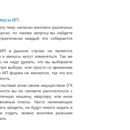
инусы ИП.
эту тему написан миллион различных
рсах, по такому запросу вы найдете
практически каждый, кто собирается
ИП в данном случае не является
 и минусы могут изменяться. Так же
о не надо думать, что вы выбираете
при выборе, или просто со временем
у ИП форма не меняется, так что его
мость.
ельствам всем своим имуществом (ГК
ьности вы не сможете расплатиться с
личную машину, квартиру, или иное
озможные плюсы. Часто начинающие
ать кредиты, не будут никого кидать и
ии отдать, можно многими разными
ать.