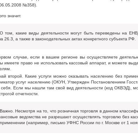
 06.05.2008 №358).
это значит.
О том, какие виды деятельности могут быть переведены на ЕНВ
ва 26.3, а также в законодательных актах конкретного субъекта РФ.
ервом случае, если в вашем регионе вы осуществляете деятельн
ы имеете право не использовать кассовый аппарат, и можете выда
елям.
чай второй. Какие услуги можно оказывать населению без прим
икатор услуг населению (ОКУН, Утвержден Постановлением Госста
себя. Если мы нашли там свой вид деятельности (код ОКВЭД), мо
строгой отчетности.
Важно. Несмотря на то, что розничная торговля в данном классифи
ансовые ведомства не разрешают осуществлять торговлю без касс
 применении (например, письмо УФНС России по г. Москве от 1 нояб