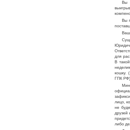
Вы 
выигры
компенс
Вы 
поставщ
Ваш 
Сущ
Юридич
Ответст
для рас
В тако
неделим
кошку. 
ГПК РФ
Мин
официа
зафикси
лицо, к
не буде
друзей 
придетс
либо д