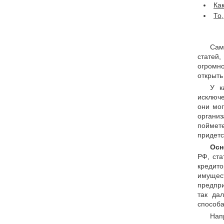
Ка
То
Сам
статей,
огромно
открыть
У к
исключе
они мог
организ
поймете
придетс
Осн
РФ, ста
кредит
имущес
предпри
так да
способа
Нап