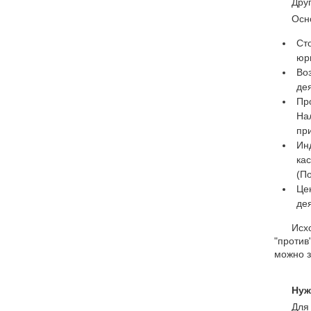
Дру
Осн
Ст
юр
Во
де
Пр
На
пр
Ин
ка
(П
Це
де
Исх
"против
можно з
Нуж
Для