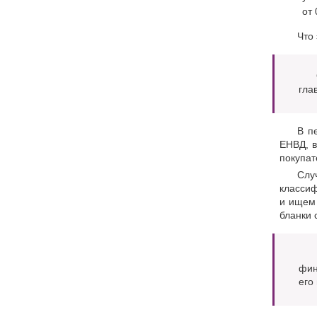
от
Что 
гла
В п
ЕНВД, в
покупат
Слу
классиф
и ищем 
бланки 
фин
его