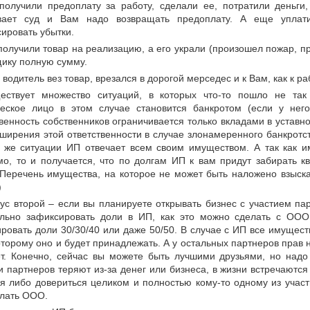
получили предоплату за работу, сделали ее, потратили деньги,
вает суд и Вам надо возвращать предоплату. А еще уплат
ировать убытки.
получили товар на реализацию, а его украли (произошел пожар, п
ику полную сумму.
водитель вез товар, врезался в дорогой мерседес и к Вам, как к р
ествует множество ситуаций, в которых что-то пошло не так
еское лицо в этом случае становится банкротом (если у него 
венность собственников ограничивается только вкладами в уставно
ширения этой ответственности в случае злонамеренного банкротс
й же ситуации ИП отвечает всем своим имуществом. А так как 
о, то и получается, что по долгам ИП к вам придут забирать к
(Перечень имущества, на которое не может быть наложено взыска
)
ус второй – если вы планируете открывать бизнес с участием пар
льно зафиксировать доли в ИП, как это можно сделать с ООО
ровать доли 30/30/40 или даже 50/50. В случае с ИП все имущес
оторому оно и будет принадлежать. А у остальных партнеров прав 
т. Конечно, сейчас вы можете быть лучшими друзьями, но надо 
и партнеров теряют из-за денег или бизнеса, в жизни встречаются
я либо довериться целиком и полностью кому-то одному из участ
елать ООО.