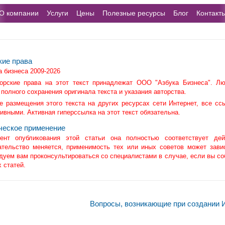
О компании
Услуги
Цены
Полезные ресурсы
Блог
Контакт
кие права
а бизнеса 2009-2026
орские права на этот текст принадлежат ООО "Азбука Бизнеса". Лю
 полного сохранения оригинала текста и указания авторства.
е размещения этого текста на других ресурсах сети Интернет, все с
тивными. Активная гиперссылка на этот текст обязательна.
ческое применение
нт опубликования этой статьи она полностью соответствует дей
ательство меняется, применимость тех или иных советов может зави
дуем вам проконсультироваться со специалистами в случае, если вы со
 статей.
Вопросы, возникающие при создании 