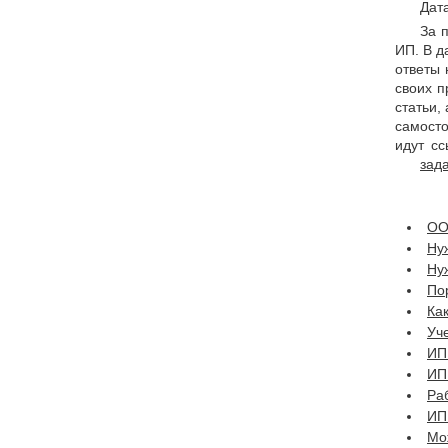
Дата
За 
ИП. В д
ответы 
своих п
статьи,
самосто
идут сс
зад
ОО
Нуж
Ну
По
Ка
Уче
ИП
ИП
Ра
ИП 
Мо