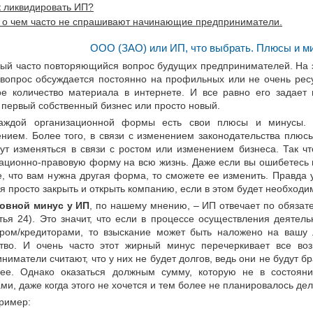
к ликвидировать ИП?
, о чем часто не спрашивают начинающие предприниматели.
ООО (ЗАО) или ИП, что выбрать. Плюсы и м
ый часто повторяющийся вопрос будущих предпринимателей. На 
 вопрос обсуждается постоянно на профильных или не очень ресу
е количество материала в интернете. И все равно его задает 
 первый собственный бизнес или просто новый.
аждой организационной формы есть свои плюсы и минусы. 
нием. Более того, в связи с изменением законодательства плюсы
ут изменяться в связи с ростом или изменением бизнеса. Так чт
ационно-правовую форму на всю жизнь. Даже если вы ошибетесь 
, что вам нужна другая форма, то сможете ее изменить. Правда 
я просто закрыть и открыть компанию, если в этом будет необходи
овной минус у ИП
, по нашему мнению, – ИП отвечает по обязат
тья 24). Это значит, что если в процессе осуществления деятел
ором/кредиторами, то взыскание может быть наложено на вашу 
тво. И очень часто этот жирный минус перечеркивает все в
ниматели считают, что у них не будет долгов, ведь они не будут бр
лее. Однако оказаться должным сумму, которую не в состоян
ми, даже когда этого не хочется и тем более не планировалось дел
ример: