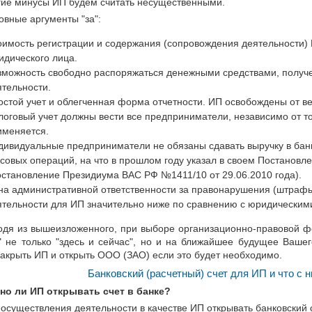
гие минусы ИП будем считать несущественными.
овные аргументы "за":
оимость регистрации и содержания (сопровождения деятельности) И
идического лица.
зможность свободно распоряжаться денежными средствами, получ
ятельности.
остой учет и облегченная форма отчетности. ИП освобождены от ве
логовый учет должны вести все предприниматели, независимо от то
именяется.
дивидуальные предприниматели не обязаны сдавать выручку в бан
ссовых операций, на что в прошлом году указал в своем Постано
остановление Президиума ВАС РФ №1411/10 от 29.06.2010 года).
на административной ответственности за правонарушения (штрафы
ятельности для ИП значительно ниже по сравнению с юридическим
одя из вышеизложенного, при выборе организационно-правовой фо
" не только "здесь и сейчас", но и на ближайшее будущее Вашег
акрыть ИП и открыть ООО (ЗАО) если это будет необходимо.
Банковский (расчетный) счет для ИП и что с н
но ли ИП открывать счет в банке?
 осуществления деятельности в качестве ИП открывать банковский 